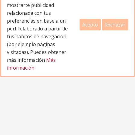
mostrarte publicidad
info@festivaltraslacion.com
relacionada con tus
preferencias en base a un
Acepto
Rechazar
perfil elaborado a partir de
tus hábitos de navegación
(por ejemplo páginas
Copyright © 2026 . Todos los derechos Reservados.
visitadas). Puedes obtener
CANARIAS CREAMOS CULTURA S.L.
más información
Más
información
Aviso legal Condiciones de Uso
Política de Privacidad
Política de Cookies